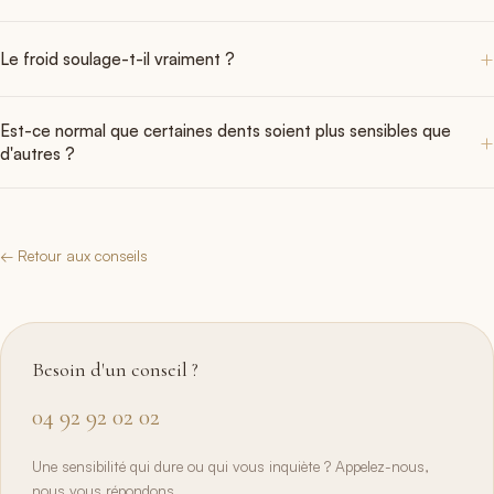
puis s'estompent rapidement.
Oui, la prescription remise à la pose (généralement paracétamol)
peut être prise selon la posologie indiquée. Évitez l'aspirine et les
Le froid soulage-t-il vraiment ?
anti-inflammatoires non prescrits.
Oui. Une gorgée d'eau froide, un glaçon fondu en bouche ou une
glace désactivent temporairement l'arc et calment la pression
Est-ce normal que certaines dents soient plus sensibles que
d'autres ?
exercée sur les dents.
Oui, tout à fait. Les dents qui doivent bouger le plus ressentent
logiquement plus de pression, et sont donc plus sensibles les jours
qui suivent le rendez-vous.
← Retour aux conseils
Besoin d'un conseil ?
04 92 92 02 02
Une sensibilité qui dure ou qui vous inquiète ? Appelez-nous,
nous vous répondons.