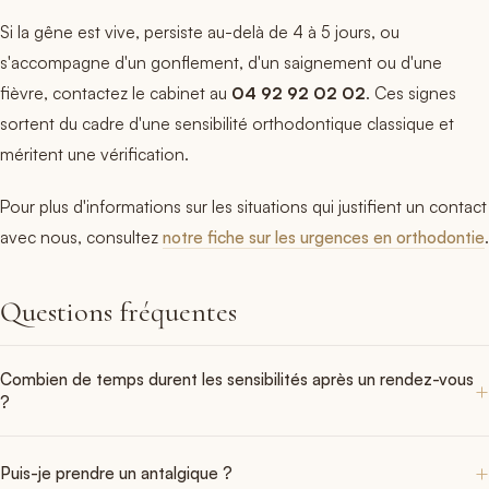
Si la gêne est vive, persiste au-delà de 4 à 5 jours, ou
s'accompagne d'un gonflement, d'un saignement ou d'une
fièvre, contactez le cabinet au
04 92 92 02 02
. Ces signes
sortent du cadre d'une sensibilité orthodontique classique et
méritent une vérification.
Pour plus d'informations sur les situations qui justifient un contact
avec nous, consultez
notre fiche sur les urgences en orthodontie
.
Questions fréquentes
Combien de temps durent les sensibilités après un rendez-vous
?
Généralement entre quelques heures et 2 à 3 jours. Les sensibilités
sont plus marquées après la pose et après chaque serrage de l'arc,
Puis-je prendre un antalgique ?