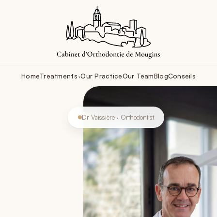
Home
Treatments
Our Practice
Our Team
Blog
Conseils
Dr Vaissière · Orthodontist